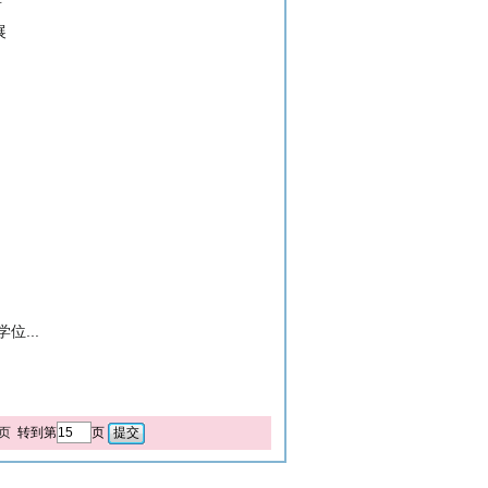
所
展
...
页
转到第
页