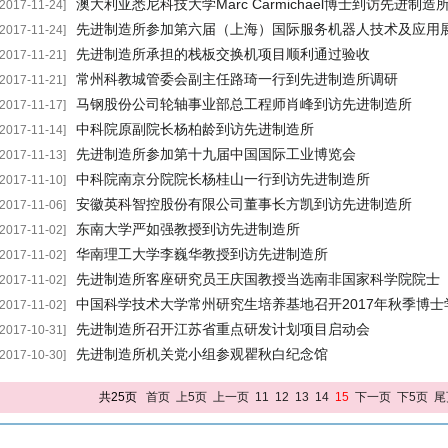
澳大利亚悉尼科技大学Marc Carmichael博士到访先进制造
[2017-11-24]
先进制造所参加第六届（上海）国际服务机器人技术及应用
[2017-11-24]
先进制造所承担的栈板交换机项目顺利通过验收
[2017-11-21]
常州科教城管委会副主任路琦一行到先进制造所调研
[2017-11-21]
马钢股份公司轮轴事业部总工程师肖峰到访先进制造所
[2017-11-17]
中科院原副院长杨柏龄到访先进制造所
[2017-11-14]
先进制造所参加第十九届中国国际工业博览会
[2017-11-13]
中科院南京分院院长杨桂山一行到访先进制造所
[2017-11-10]
安徽英科智控股份有限公司董事长方凯到访先进制造所
[2017-11-06]
东南大学严如强教授到访先进制造所
[2017-11-02]
华南理工大学李巍华教授到访先进制造所
[2017-11-02]
先进制造所客座研究员王庆国教授当选南非国家科学院院士
[2017-11-02]
中国科学技术大学常州研究生培养基地召开2017年秋季博士学位
[2017-11-02]
先进制造所召开江苏省重点研发计划项目启动会
[2017-10-31]
先进制造所机关党小组参观瞿秋白纪念馆
[2017-10-30]
共25页
首页
上5页
上一页
11
12
13
14
15
下一页
下5页
尾