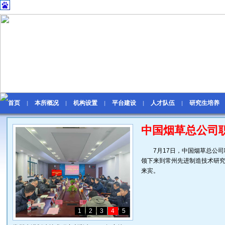
首页
本所概况
机构设置
平台建设
人才队伍
研究生培养
|
|
|
|
|
中国烟草总公司职
7月17日，中国烟草总公
领下来到常州先进制造技术研
来宾。
1
2
3
4
5