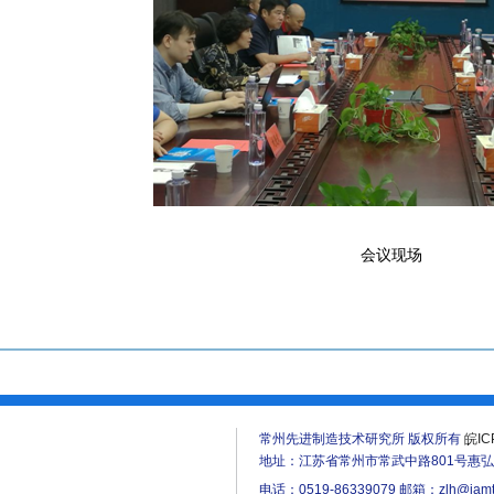
会议现场
常州先进制造技术研究所 版权所有
皖IC
地址：江苏省常州市常武中路801号惠弘楼
电话：0519-86339079 邮箱：zlh@iamt.