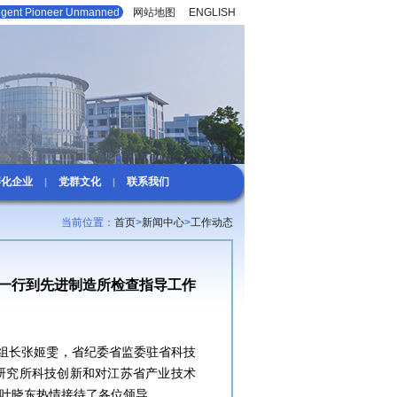
lligent Pioneer Unmanned
网站地图
|
ENGLISH
孵化企业
党群文化
联系我们
|
|
当前位置：
首页
>
新闻中心
>
工作动态
一行到先进制造所检查指导工作
组组长张姬雯，省纪委省监委驻省科技
研究所科技创新和对江苏省产业技术
叶晓东热情接待了各位领导。